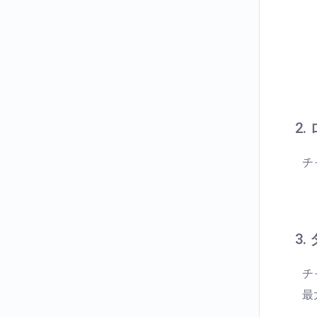
2.
チ
3
チ
最