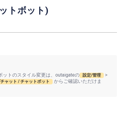
ットボット)
トのスタイル変更は、outaigateの
>
設定/管理
からご確認いただけま
チャット / チャットボット